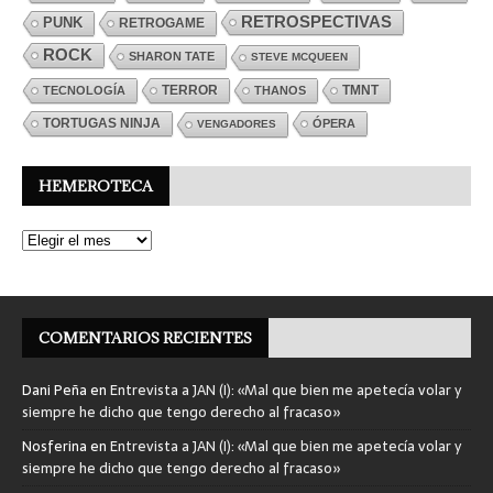
RETROSPECTIVAS
PUNK
RETROGAME
ROCK
SHARON TATE
STEVE MCQUEEN
TERROR
TMNT
TECNOLOGÍA
THANOS
TORTUGAS NINJA
ÓPERA
VENGADORES
HEMEROTECA
COMENTARIOS RECIENTES
Dani Peña
en
Entrevista a JAN (I): «Mal que bien me apetecía volar y
siempre he dicho que tengo derecho al fracaso»
Nosferina
en
Entrevista a JAN (I): «Mal que bien me apetecía volar y
siempre he dicho que tengo derecho al fracaso»