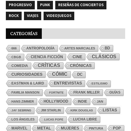
PROGRESIVO
PUNK
RESEÑAS DE CONCIERTOS
ROCK
VIAJES
VIDEOJUEGOS
CATEGORÍAS
ANTROPOLOGÍA
BD
666
ARTES MARCIALES
CLÁSICOS
CINE
CIENCIA FICCIÓN
CBGB
CRÍTICAS
CRÓNICAS
COMEDIA
CÓMIC
CURIOSIDADES
DC
ENTREVISTAS
EASTMAN & LAIRD
ESTILISMO
FRANK MILLER
GUÍAS
FAMILIA MANSON
FORTNITE
HOLLYWOOD
INDIE
HANS ZIMMER
JAN
LISTAS
JIM STARLIN
JAY SEBRING
KIRK DOUGLAS
LUCHA LIBRE
LOS ÁNGELES
LUCAS POPE
MARVEL
METAL
MUJERES
POP
PINTURA