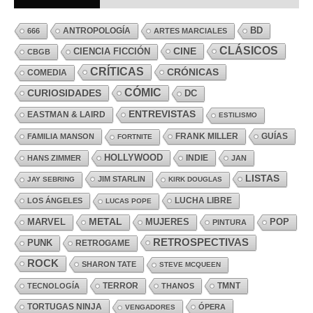
ANTROPOLOGÍA
BD
666
ARTES MARCIALES
CLÁSICOS
CINE
CIENCIA FICCIÓN
CBGB
CRÍTICAS
CRÓNICAS
COMEDIA
CÓMIC
CURIOSIDADES
DC
ENTREVISTAS
EASTMAN & LAIRD
ESTILISMO
FRANK MILLER
GUÍAS
FAMILIA MANSON
FORTNITE
HOLLYWOOD
INDIE
HANS ZIMMER
JAN
LISTAS
JIM STARLIN
JAY SEBRING
KIRK DOUGLAS
LUCHA LIBRE
LOS ÁNGELES
LUCAS POPE
MARVEL
METAL
MUJERES
POP
PINTURA
RETROSPECTIVAS
PUNK
RETROGAME
ROCK
SHARON TATE
STEVE MCQUEEN
TERROR
TMNT
TECNOLOGÍA
THANOS
TORTUGAS NINJA
ÓPERA
VENGADORES