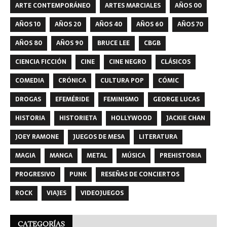
ARTE CONTEMPORÁNEO
ARTES MARCIALES
AÑOS 00
AÑOS 10
AÑOS 20
AÑOS 40
AÑOS 60
AÑOS 70
AÑOS 80
AÑOS 90
BRUCE LEE
CBGB
CIENCIA FICCIÓN
CINE
CINE NEGRO
CLÁSICOS
COMEDIA
CRÓNICA
CULTURA POP
CÓMIC
DROGAS
EFEMÉRIDE
FEMINISMO
GEORGE LUCAS
HISTORIA
HISTORIETA
HOLLYWOOD
JACKIE CHAN
JOEY RAMONE
JUEGOS DE MESA
LITERATURA
MAGIA
MANGA
METAL
MÚSICA
PREHISTORIA
PROGRESIVO
PUNK
RESEÑAS DE CONCIERTOS
ROCK
VIAJES
VIDEOJUEGOS
CATEGORÍAS