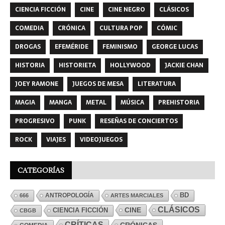
CIENCIA FICCIÓN
CINE
CINE NEGRO
CLÁSICOS
COMEDIA
CRÓNICA
CULTURA POP
CÓMIC
DROGAS
EFEMÉRIDE
FEMINISMO
GEORGE LUCAS
HISTORIA
HISTORIETA
HOLLYWOOD
JACKIE CHAN
JOEY RAMONE
JUEGOS DE MESA
LITERATURA
MAGIA
MANGA
METAL
MÚSICA
PREHISTORIA
PROGRESIVO
PUNK
RESEÑAS DE CONCIERTOS
ROCK
VIAJES
VIDEOJUEGOS
CATEGORÍAS
ANTROPOLOGÍA
BD
666
ARTES MARCIALES
CLÁSICOS
CINE
CIENCIA FICCIÓN
CBGB
CRÍTICAS
CRÓNICAS