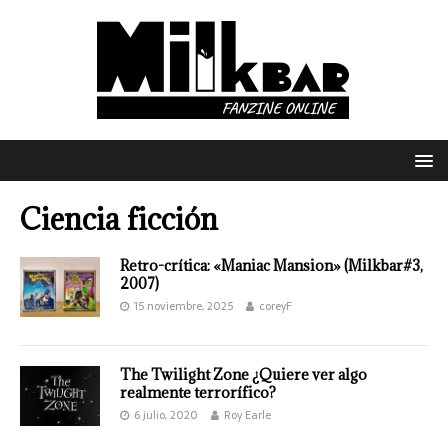
Ciencia ficción
Retro-crítica: «Maniac Mansion» (Milkbar#3,
2007)
15 noviembre, 2025
coreyF
The Twilight Zone ¿Quiere ver algo
realmente terrorífico?
6 julio, 2020
Roy Earle