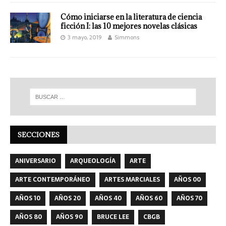
Cómo iniciarse en la literatura de ciencia
ficción I: las 10 mejores novelas clásicas
3 mayo, 2019
Simmons
SECCIONES
ANIVERSARIO
ARQUEOLOGÍA
ARTE
ARTE CONTEMPORÁNEO
ARTES MARCIALES
AÑOS 00
AÑOS 10
AÑOS 20
AÑOS 40
AÑOS 60
AÑOS 70
AÑOS 80
AÑOS 90
BRUCE LEE
CBGB