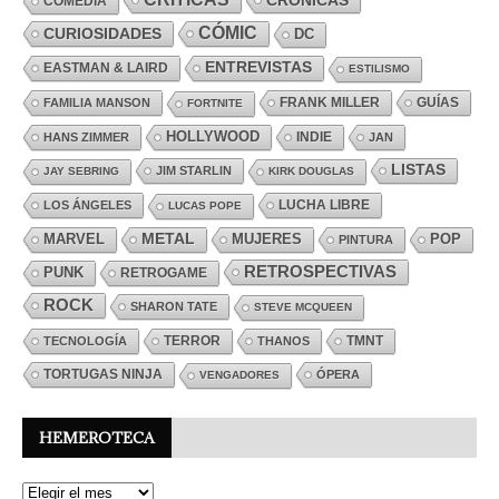
COMEDIA
CÓMIC
CURIOSIDADES
DC
ENTREVISTAS
EASTMAN & LAIRD
ESTILISMO
FRANK MILLER
GUÍAS
FAMILIA MANSON
FORTNITE
HOLLYWOOD
INDIE
HANS ZIMMER
JAN
LISTAS
JIM STARLIN
JAY SEBRING
KIRK DOUGLAS
LUCHA LIBRE
LOS ÁNGELES
LUCAS POPE
MARVEL
METAL
MUJERES
POP
PINTURA
RETROSPECTIVAS
PUNK
RETROGAME
ROCK
SHARON TATE
STEVE MCQUEEN
TERROR
TMNT
TECNOLOGÍA
THANOS
TORTUGAS NINJA
ÓPERA
VENGADORES
HEMEROTECA