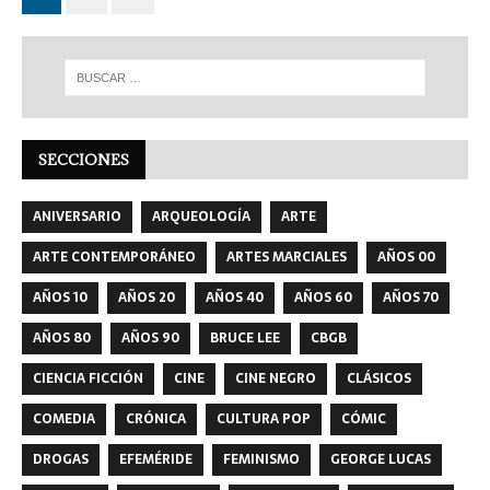
SECCIONES
ANIVERSARIO
ARQUEOLOGÍA
ARTE
ARTE CONTEMPORÁNEO
ARTES MARCIALES
AÑOS 00
AÑOS 10
AÑOS 20
AÑOS 40
AÑOS 60
AÑOS 70
AÑOS 80
AÑOS 90
BRUCE LEE
CBGB
CIENCIA FICCIÓN
CINE
CINE NEGRO
CLÁSICOS
COMEDIA
CRÓNICA
CULTURA POP
CÓMIC
DROGAS
EFEMÉRIDE
FEMINISMO
GEORGE LUCAS