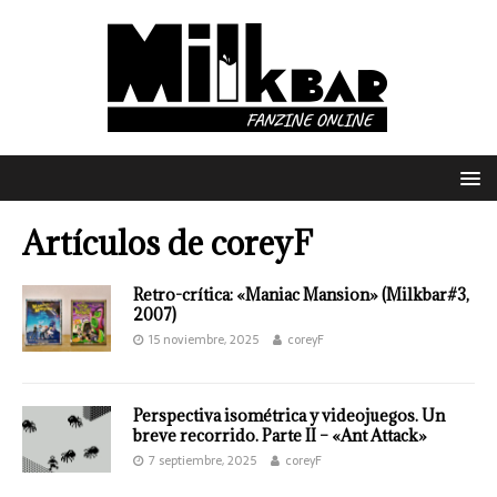
Artículos de
coreyF
Retro-crítica: «Maniac Mansion» (Milkbar#3,
2007)
15 noviembre, 2025
coreyF
Perspectiva isométrica y videojuegos. Un
breve recorrido. Parte II – «Ant Attack»
7 septiembre, 2025
coreyF