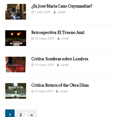
¿Es José María Cano Ozymandias?
1 julio, 2019
coreyF
Retrospectiva: El Trueno Azul
29 mayo, 2019
coreyF
Crítica: Sombras sobre Londres
15 mayo, 2019
coreyF
Crítica: Return of the Obra Dinn
5 mayo, 2019
coreyF
1
2
»