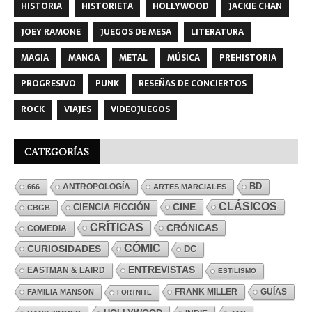
HISTORIA
HISTORIETA
HOLLYWOOD
JACKIE CHAN
JOEY RAMONE
JUEGOS DE MESA
LITERATURA
MAGIA
MANGA
METAL
MÚSICA
PREHISTORIA
PROGRESIVO
PUNK
RESEÑAS DE CONCIERTOS
ROCK
VIAJES
VIDEOJUEGOS
CATEGORÍAS
ANTROPOLOGÍA
BD
666
ARTES MARCIALES
CLÁSICOS
CINE
CIENCIA FICCIÓN
CBGB
CRÍTICAS
CRÓNICAS
COMEDIA
CÓMIC
CURIOSIDADES
DC
ENTREVISTAS
EASTMAN & LAIRD
ESTILISMO
FRANK MILLER
GUÍAS
FAMILIA MANSON
FORTNITE