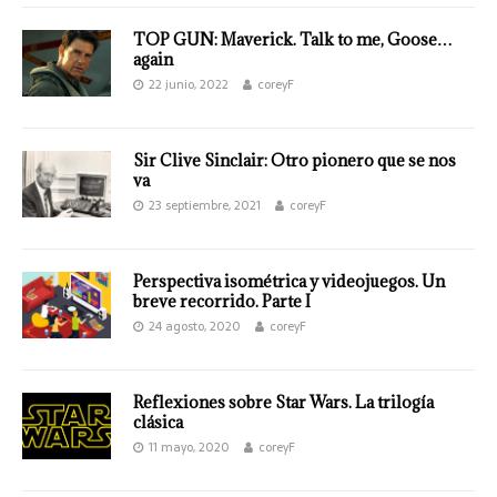
TOP GUN: Maverick. Talk to me, Goose…
again
22 junio, 2022
coreyF
Sir Clive Sinclair: Otro pionero que se nos
va
23 septiembre, 2021
coreyF
Perspectiva isométrica y videojuegos. Un
breve recorrido. Parte I
24 agosto, 2020
coreyF
Reflexiones sobre Star Wars. La trilogía
clásica
11 mayo, 2020
coreyF