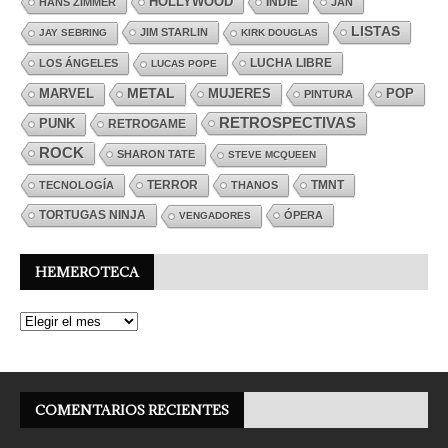
HOLLYWOOD
INDIE
HANS ZIMMER
JAN
LISTAS
JIM STARLIN
JAY SEBRING
KIRK DOUGLAS
LUCHA LIBRE
LOS ÁNGELES
LUCAS POPE
MARVEL
METAL
MUJERES
POP
PINTURA
RETROSPECTIVAS
PUNK
RETROGAME
ROCK
SHARON TATE
STEVE MCQUEEN
TERROR
TMNT
TECNOLOGÍA
THANOS
TORTUGAS NINJA
ÓPERA
VENGADORES
HEMEROTECA
COMENTARIOS RECIENTES