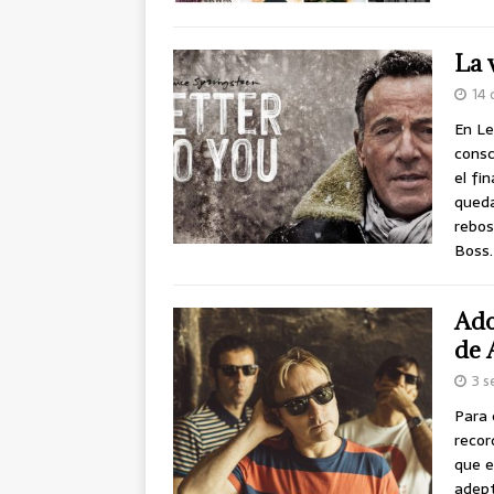
La 
14 
En Le
consc
el fi
queda
rebos
Boss.
Ado
de 
3 s
Para 
recor
que e
adept