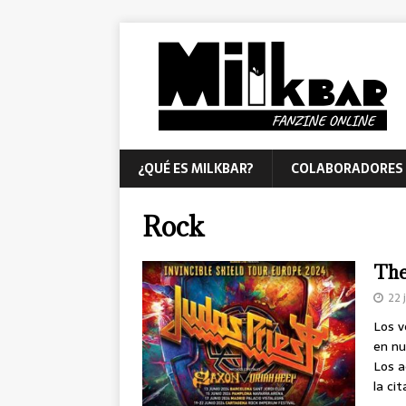
¿QUÉ ES MILKBAR?
COLABORADORES
Rock
The 
22 
Los v
en nu
Los a
la ci