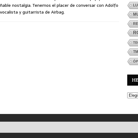
ñable nostalgia. Tenemos el placer de conversar con Adolfo
LU
 vocalista y guitarrista de Airbag.
M
R
R
TE
T
ÓP
H