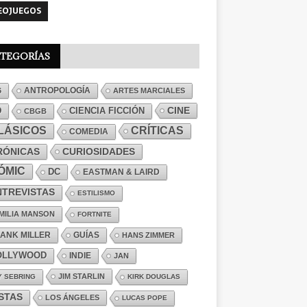
EOJUEGOS
TEGORÍAS
ANTROPOLOGÍA
6
ARTES MARCIALES
CINE
CIENCIA FICCIÓN
D
CBGB
LÁSICOS
CRÍTICAS
COMEDIA
RÓNICAS
CURIOSIDADES
ÓMIC
DC
EASTMAN & LAIRD
NTREVISTAS
ESTILISMO
MILIA MANSON
FORTNITE
ANK MILLER
GUÍAS
HANS ZIMMER
OLLYWOOD
INDIE
JAN
JIM STARLIN
Y SEBRING
KIRK DOUGLAS
ISTAS
LOS ÁNGELES
LUCAS POPE