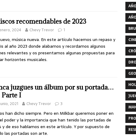
AÑO
AÑO
discos recomendables de 2023
BRU
enero, 2024
Chevy Trevor
1
uevo, música nueva. En este artículo hacemos un repaso y
CIN
sis al año 2023 donde alabamos y recordamos algunos
CRÓ
es relevantes y os presentamos algunas propuestas para
ar horizontes musicales.
DR
GEO
HO
ca juzgues un álbum por su portada…
. Parte I
JUE
junio, 2021
Chevy Trevor
3
MA
os han dicho siempre. Pero en Milkbar queremos poner en
PRO
 el poder y la importancia que han tenido las portadas de
s y de eso hablamos en este artículo. Y por supuesto de
RES
o las portadas son arte.