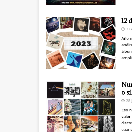
12 
22 
Año n
análi
álbum
ampli
Nun
o sí
28 
Eso n
valor
disco
cuand