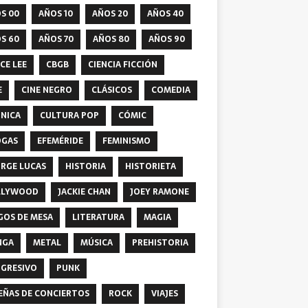
S 00
AÑOS 10
AÑOS 20
AÑOS 40
S 60
AÑOS 70
AÑOS 80
AÑOS 90
CE LEE
CBGB
CIENCIA FICCIÓN
E
CINE NEGRO
CLÁSICOS
COMEDIA
NICA
CULTURA POP
CÓMIC
OGAS
EFEMÉRIDE
FEMINISMO
RGE LUCAS
HISTORIA
HISTORIETA
LLYWOOD
JACKIE CHAN
JOEY RAMONE
GOS DE MESA
LITERATURA
MAGIA
NGA
METAL
MÚSICA
PREHISTORIA
GRESIVO
PUNK
EÑAS DE CONCIERTOS
ROCK
VIAJES