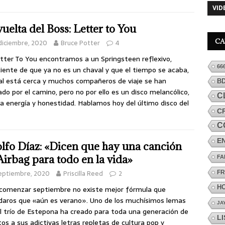
VID
vuelta del Boss: Letter to You
CA
diciembre, 2020
Bruce Potter
4
tter To You encontramos a un Springsteen reflexivo,
66
iente de que ya no es un chaval y que el tiempo se acaba,
nal está cerca y muchos compañeros de viaje se han
B
do por el camino, pero no por ello es un disco melancólico,
C
a energía y honestidad. Hablamos hoy del último disco del
C
C
E
lfo Díaz: «Dicen que hay una canción
Airbag para todo en la vida»
FA
eptiembre, 2020
Priscilla Reed
2
FR
H
comenzar septiembre no existe mejor fórmula que
daros que «aún es verano». Uno de los muchísimos lemas
JA
l trío de Estepona ha creado para toda una generación de
L
os a sus adictivas letras repletas de cultura pop y