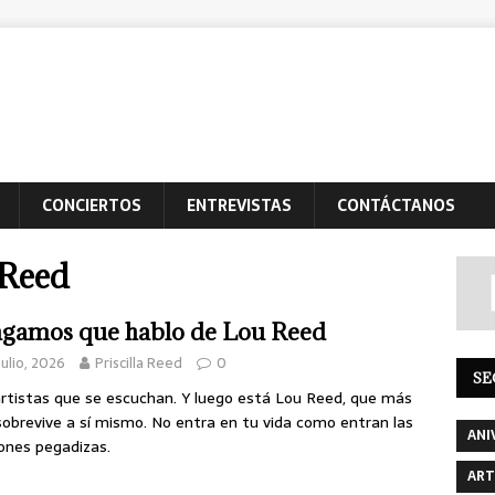
CONCIERTOS
ENTREVISTAS
CONTÁCTANOS
 Reed
gamos que hablo de Lou Reed
julio, 2026
Priscilla Reed
0
SE
rtistas que se escuchan. Y luego está Lou Reed, que más
sobrevive a sí mismo. No entra en tu vida como entran las
ANI
ones pegadizas.
ART