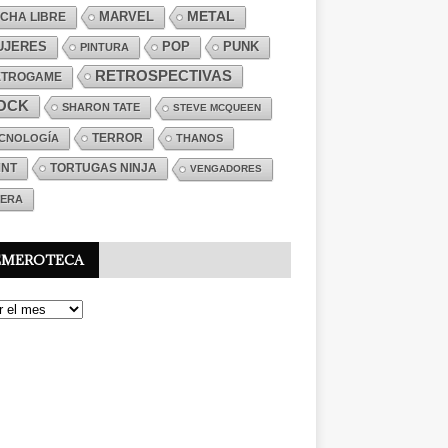
MARVEL
METAL
CHA LIBRE
PUNK
UJERES
POP
PINTURA
RETROSPECTIVAS
ETROGAME
OCK
SHARON TATE
STEVE MCQUEEN
TERROR
CNOLOGÍA
THANOS
MNT
TORTUGAS NINJA
VENGADORES
ERA
EMEROTECA