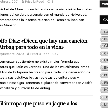
febrero, 2021
Priscilla Reed
1
VID
istad de Manson con la banda californiana inició las malas
ciones del célebre personaje con el mundo de Hollywood.
marañamos la intensa relación de Dennis Wilson con
CA
es Manson.
66
B
lfo Díaz: «Dicen que hay una canción
C
Airbag para todo en la vida»
C
eptiembre, 2020
Priscilla Reed
2
C
comenzar septiembre no existe mejor fórmula que
daros que «aún es verano». Uno de los muchísimos lemas
E
l trío de Estepona ha creado para toda una generación de
FA
os a sus adictivas letras repletas de cultura pop y
ñable nostalgia. Tenemos el placer de conversar con Adolfo
FR
 vocalista y guitarrista de Airbag.
H
JA
filántropa que puso en jaque a los
L