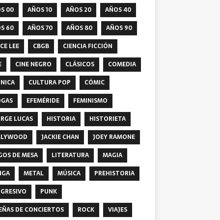
S 00
AÑOS 10
AÑOS 20
AÑOS 40
S 60
AÑOS 70
AÑOS 80
AÑOS 90
CE LEE
CBGB
CIENCIA FICCIÓN
E
CINE NEGRO
CLÁSICOS
COMEDIA
NICA
CULTURA POP
CÓMIC
OGAS
EFEMÉRIDE
FEMINISMO
RGE LUCAS
HISTORIA
HISTORIETA
LLYWOOD
JACKIE CHAN
JOEY RAMONE
GOS DE MESA
LITERATURA
MAGIA
NGA
METAL
MÚSICA
PREHISTORIA
GRESIVO
PUNK
EÑAS DE CONCIERTOS
ROCK
VIAJES