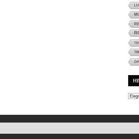
LU
M
R
R
TE
T
ÓP
H