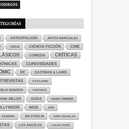
EOJUEGOS
TEGORÍAS
ANTROPOLOGÍA
6
ARTES MARCIALES
CINE
CIENCIA FICCIÓN
D
CBGB
LÁSICOS
CRÍTICAS
COMEDIA
RÓNICAS
CURIOSIDADES
ÓMIC
DC
EASTMAN & LAIRD
NTREVISTAS
ESTILISMO
MILIA MANSON
FORTNITE
ANK MILLER
GUÍAS
HANS ZIMMER
OLLYWOOD
INDIE
JAN
JIM STARLIN
Y SEBRING
KIRK DOUGLAS
ISTAS
LOS ÁNGELES
LUCAS POPE