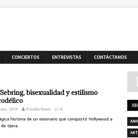
CONCIERTOS
ENTREVISTAS
CONTÁCTANOS
 Sebring, bisexualidad y estilismo
codélico
SE
ayo, 2019
Priscilla Reed
4
ágica historia de un visionario que conquistó Hollywood a
ANI
de tijera.
ART