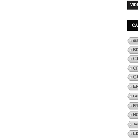
VID
CA
66
B
C
C
C
E
FA
FR
H
JA
L