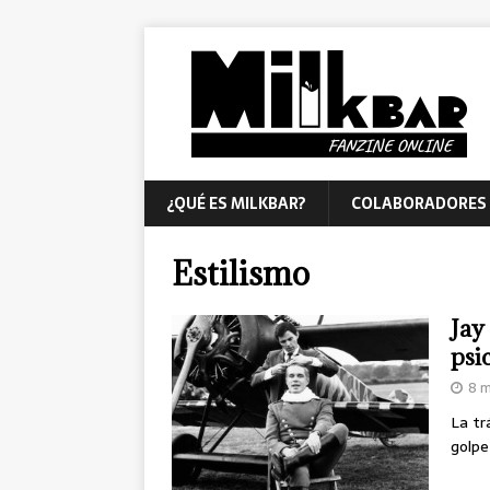
¿QUÉ ES MILKBAR?
COLABORADORES
Estilismo
Jay
psi
8 m
La tr
golpe 