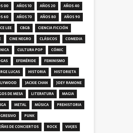
S 00
AÑOS 10
AÑOS 20
AÑOS 40
S 60
AÑOS 70
AÑOS 80
AÑOS 90
CE LEE
CBGB
CIENCIA FICCIÓN
E
CINE NEGRO
CLÁSICOS
COMEDIA
NICA
CULTURA POP
CÓMIC
OGAS
EFEMÉRIDE
FEMINISMO
RGE LUCAS
HISTORIA
HISTORIETA
LLYWOOD
JACKIE CHAN
JOEY RAMONE
GOS DE MESA
LITERATURA
MAGIA
NGA
METAL
MÚSICA
PREHISTORIA
GRESIVO
PUNK
EÑAS DE CONCIERTOS
ROCK
VIAJES