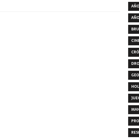
AÑO
AÑO
BRU
CIN
CRÓ
DR
GEO
HO
JUE
MA
PRO
RES