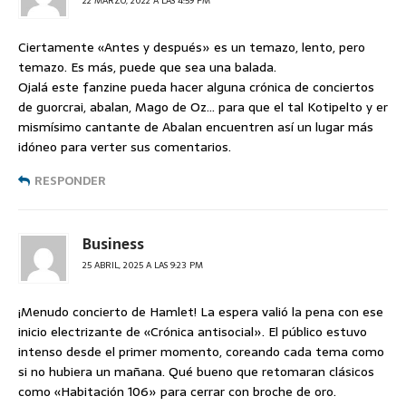
22 MARZO, 2022 A LAS 4:59 PM
Ciertamente «Antes y después» es un temazo, lento, pero
temazo. Es más, puede que sea una balada.
Ojalá este fanzine pueda hacer alguna crónica de conciertos
de guorcrai, abalan, Mago de Oz… para que el tal Kotipelto y er
mismísimo cantante de Abalan encuentren así un lugar más
idóneo para verter sus comentarios.
RESPONDER
Business
25 ABRIL, 2025 A LAS 9:23 PM
¡Menudo concierto de Hamlet! La espera valió la pena con ese
inicio electrizante de «Crónica antisocial». El público estuvo
intenso desde el primer momento, coreando cada tema como
si no hubiera un mañana. Qué bueno que retomaran clásicos
como «Habitación 106» para cerrar con broche de oro.