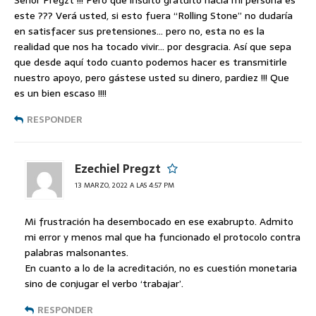
Señor Pregzt !!! Pero qué insulto gratuito hacia mi persona es
este ??? Verá usted, si esto fuera “Rolling Stone” no dudaría
en satisfacer sus pretensiones… pero no, esta no es la
realidad que nos ha tocado vivir… por desgracia. Así que sepa
que desde aquí todo cuanto podemos hacer es transmitirle
nuestro apoyo, pero gástese usted su dinero, pardiez !!! Que
es un bien escaso !!!!
RESPONDER
Ezechiel Pregzt
13 MARZO, 2022 A LAS 4:57 PM
Mi frustración ha desembocado en ese exabrupto. Admito
mi error y menos mal que ha funcionado el protocolo contra
palabras malsonantes.
En cuanto a lo de la acreditación, no es cuestión monetaria
sino de conjugar el verbo ‘trabajar’.
RESPONDER