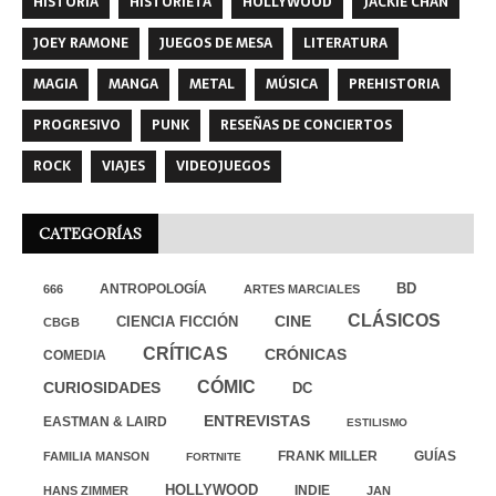
HISTORIA
HISTORIETA
HOLLYWOOD
JACKIE CHAN
JOEY RAMONE
JUEGOS DE MESA
LITERATURA
MAGIA
MANGA
METAL
MÚSICA
PREHISTORIA
PROGRESIVO
PUNK
RESEÑAS DE CONCIERTOS
ROCK
VIAJES
VIDEOJUEGOS
CATEGORÍAS
ANTROPOLOGÍA
BD
666
ARTES MARCIALES
CLÁSICOS
CINE
CIENCIA FICCIÓN
CBGB
CRÍTICAS
CRÓNICAS
COMEDIA
CÓMIC
CURIOSIDADES
DC
ENTREVISTAS
EASTMAN & LAIRD
ESTILISMO
FRANK MILLER
GUÍAS
FAMILIA MANSON
FORTNITE
HOLLYWOOD
INDIE
HANS ZIMMER
JAN