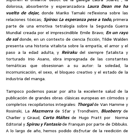
dolorosa, absorbente y esperanzadora
Laura Dean me ha
vuelto de dejar,
donde Mariko Tamaki reflexiona sobre las
relaciones tóxicas;
Spirou:
La esperanza pese a todo,
primera
parte de una emotiva tetralogía sobre la Segunda Guerra
Mundial creada por el imprescindible Emile Bravo;
En un rayo
de sol
donde, en un contexto de ciencia ficción, Tildie Walden
presenta una historia vitalista sobre la empatía, el amor y el
paso a la edad adulta, y
Reiraku
del siempre fatalista y
torturado Inio Asano, obra impregnada de las constantes
temáticas que obsesionan a su autor: la soledad, la
incomunicación, el sexo, el bloqueo creativo y el estado de la
industria del manga.
Tampoco podemos pasar por alto la excelente salud de la
publicación de grandes obras clásicas europeas en cómodos y
completos recopilatorios integrales:
Thorgal
de Van Hamme y
Rosinski, La
Mazmorra
de Sfar y Trondheim,
Blueberry
de
Charlier y Giraud,
Corto Máltes
de Hugo Pratt por Norma
Editorial y
Spirou y Fantasio
de Franquin por parte de Dibbuks.
A lo largo de año, hemos podido disfrutar de la reedición de