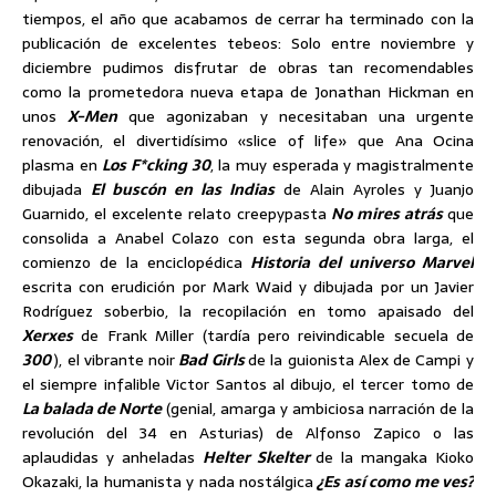
tiempos, el año que acabamos de cerrar ha terminado con la
publicación de excelentes tebeos: Solo entre noviembre y
diciembre pudimos disfrutar de obras tan recomendables
como la prometedora nueva etapa de Jonathan Hickman en
unos
X-Men
que agonizaban y necesitaban una urgente
renovación, el divertidísimo «slice of life» que Ana Ocina
plasma en
Los F*cking 30
, la muy esperada y magistralmente
dibujada
El buscón en las Indias
de Alain Ayroles y Juanjo
Guarnido, el excelente relato creepypasta
No mires atrás
que
consolida a Anabel Colazo con esta segunda obra larga, el
comienzo de la enciclopédica
Historia del universo Marvel
escrita con erudición por Mark Waid y dibujada por un Javier
Rodríguez soberbio, la recopilación en tomo apaisado del
Xerxes
de Frank Miller (tardía pero reivindicable secuela de
300
), el vibrante noir
Bad Girls
de la guionista Alex de Campi y
el siempre infalible Victor Santos al dibujo, el tercer tomo de
La balada de Norte
(genial, amarga y ambiciosa narración de la
revolución del 34 en Asturias) de Alfonso Zapico o las
aplaudidas y anheladas
Helter Skelter
de la mangaka Kioko
Okazaki, la humanista y nada nostálgica
¿Es así como me ves?