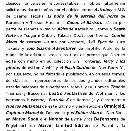
clásicos universales incontestables y obras altamente
solicitadas durante años por el público lector:
Astroboy
o
MW
de Osamu Tezuka,
El puño de la estrella del norte
de
Buronson y Tetsuo Hara o el
Conan el Bárbaro
clásico por
parte de Planeta y Panini
;
Akira
de Katsuhiro Otomo o
Death
Note
de Tsugumi Ohba y Takeshi Obata por Norma,
Charlie
Moon
de Horacio Altuna por Astiberri,
3×3 Eyes
de Yuzo
Takada y
JoJo Bizarre Adventures
de Hirohiko Araki de la
mano de la editorial Ivrea o las tiras de prensa que Dolmen
edita con mimo en su colección Sin Fronteras:
Terry y los
piratas
de Milton Caniff y el
Flash Gordon
de Dan Barry. Y ,
por supuesto, no ha faltado la publicación, en gruesos tomos,
de clásicos imperecederos de las dos grandes editoriales
estadounidenses de superhéroes, Marvel y DC Cómics:
Thor
de
Thomas y Buscema
, Cuatro Fantásticos
de Wolfman y los
hermanos Buscema
, Patrulla X
de Romita Jr y Claremont o
Nuevos Mutantes
de este último y Sienkiewicz en
Omnigold
,
Capitana Marvel
de Deconnick
y el Spider-Man
de Dan Slott
en
Marvel Saga
o el
Namor
de Byrne y los
Defensores
de
Engleheart en
Marvel Limited Edition
de Panini y la