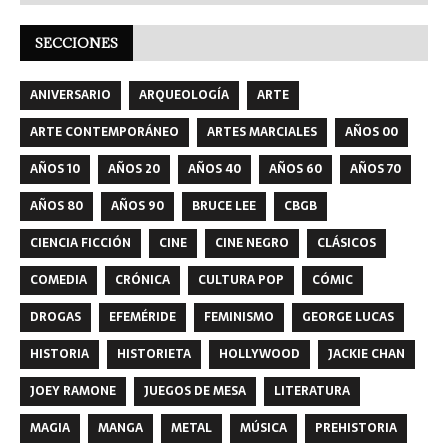
SECCIONES
ANIVERSARIO
ARQUEOLOGÍA
ARTE
ARTE CONTEMPORÁNEO
ARTES MARCIALES
AÑOS 00
AÑOS 10
AÑOS 20
AÑOS 40
AÑOS 60
AÑOS 70
AÑOS 80
AÑOS 90
BRUCE LEE
CBGB
CIENCIA FICCIÓN
CINE
CINE NEGRO
CLÁSICOS
COMEDIA
CRÓNICA
CULTURA POP
CÓMIC
DROGAS
EFEMÉRIDE
FEMINISMO
GEORGE LUCAS
HISTORIA
HISTORIETA
HOLLYWOOD
JACKIE CHAN
JOEY RAMONE
JUEGOS DE MESA
LITERATURA
MAGIA
MANGA
METAL
MÚSICA
PREHISTORIA