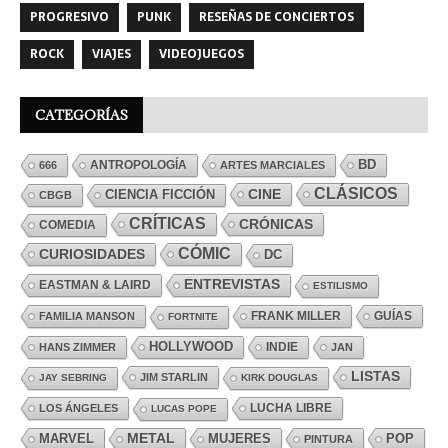
PROGRESIVO
PUNK
RESEÑAS DE CONCIERTOS
ROCK
VIAJES
VIDEOJUEGOS
CATEGORÍAS
ANTROPOLOGÍA
BD
666
ARTES MARCIALES
CLÁSICOS
CINE
CIENCIA FICCIÓN
CBGB
CRÍTICAS
CRÓNICAS
COMEDIA
CÓMIC
CURIOSIDADES
DC
ENTREVISTAS
EASTMAN & LAIRD
ESTILISMO
FRANK MILLER
GUÍAS
FAMILIA MANSON
FORTNITE
HOLLYWOOD
INDIE
HANS ZIMMER
JAN
LISTAS
JIM STARLIN
JAY SEBRING
KIRK DOUGLAS
LUCHA LIBRE
LOS ÁNGELES
LUCAS POPE
MARVEL
METAL
MUJERES
POP
PINTURA