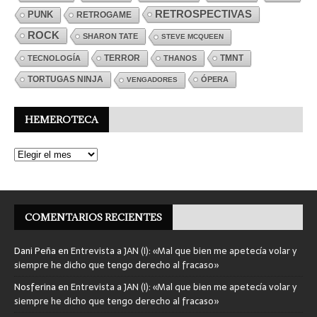
RETROSPECTIVAS
PUNK
RETROGAME
ROCK
SHARON TATE
STEVE MCQUEEN
TERROR
TMNT
TECNOLOGÍA
THANOS
TORTUGAS NINJA
ÓPERA
VENGADORES
HEMEROTECA
COMENTARIOS RECIENTES
Dani Peña
en
Entrevista a JAN (I): «Mal que bien me apetecía volar y
siempre he dicho que tengo derecho al fracaso»
Nosferina
en
Entrevista a JAN (I): «Mal que bien me apetecía volar y
siempre he dicho que tengo derecho al fracaso»