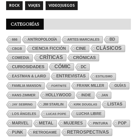
ROCK
VIAJES
VIDEOJUEGOS
CATEGORÍAS
ANTROPOLOGÍA
BD
666
ARTES MARCIALES
CLÁSICOS
CINE
CIENCIA FICCIÓN
CBGB
CRÍTICAS
CRÓNICAS
COMEDIA
CÓMIC
CURIOSIDADES
DC
ENTREVISTAS
EASTMAN & LAIRD
ESTILISMO
FRANK MILLER
GUÍAS
FAMILIA MANSON
FORTNITE
HOLLYWOOD
INDIE
HANS ZIMMER
JAN
LISTAS
JIM STARLIN
JAY SEBRING
KIRK DOUGLAS
LUCHA LIBRE
LOS ÁNGELES
LUCAS POPE
MARVEL
METAL
MUJERES
POP
PINTURA
RETROSPECTIVAS
PUNK
RETROGAME