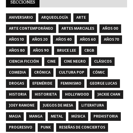
SECCIONES
ANIVERSARIO
ARQUEOLOGÍA
ARTE
ARTE CONTEMPORÁNEO
ARTES MARCIALES
AÑOS 00
AÑOS 10
AÑOS 20
AÑOS 40
AÑOS 60
AÑOS 70
AÑOS 80
AÑOS 90
BRUCE LEE
CBGB
CIENCIA FICCIÓN
CINE
CINE NEGRO
CLÁSICOS
COMEDIA
CRÓNICA
CULTURA POP
CÓMIC
DROGAS
EFEMÉRIDE
FEMINISMO
GEORGE LUCAS
HISTORIA
HISTORIETA
HOLLYWOOD
JACKIE CHAN
JOEY RAMONE
JUEGOS DE MESA
LITERATURA
MAGIA
MANGA
METAL
MÚSICA
PREHISTORIA
PROGRESIVO
PUNK
RESEÑAS DE CONCIERTOS