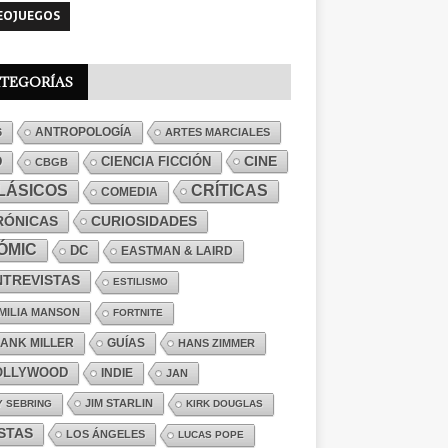
EOJUEGOS
TEGORÍAS
ANTROPOLOGÍA
6
ARTES MARCIALES
CINE
CIENCIA FICCIÓN
D
CBGB
LÁSICOS
CRÍTICAS
COMEDIA
RÓNICAS
CURIOSIDADES
ÓMIC
DC
EASTMAN & LAIRD
NTREVISTAS
ESTILISMO
MILIA MANSON
FORTNITE
ANK MILLER
GUÍAS
HANS ZIMMER
OLLYWOOD
INDIE
JAN
JIM STARLIN
Y SEBRING
KIRK DOUGLAS
ISTAS
LOS ÁNGELES
LUCAS POPE