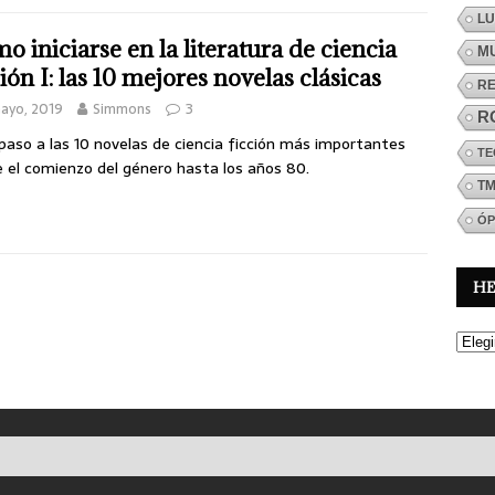
LU
o iniciarse en la literatura de ciencia
M
ción I: las 10 mejores novelas clásicas
R
ayo, 2019
Simmons
3
R
paso a las 10 novelas de ciencia ficción más importantes
TE
 el comienzo del género hasta los años 80.
T
ÓP
H