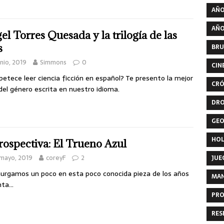
AÑO
AÑO
el Torres Quesada y la trilogía de las
s
BRU
unio, 2019
Simmons
0
CIN
petece leer ciencia ficción en español? Te presento la mejor
CRÓ
del género escrita en nuestro idioma.
DR
GEO
HO
rospectiva: El Trueno Azul
mayo, 2019
coreyF
2
JUE
urgamos un poco en esta poco conocida pieza de los años
MA
nta…
PRO
RES