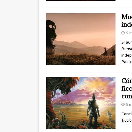
Moo
ind
9 m
Si aú
Benso
indep
Pasa 
Cóm
fic
con
5 m
Conti
ficci