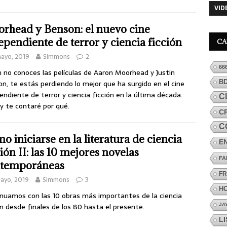
VID
rhead y Benson: el nuevo cine
ependiente de terror y ciencia ficción
CA
ayo, 2019
Simmons
2
66
n no conoces las películas de Aaron Moorhead y Justin
n, te estás perdiendo lo mejor que ha surgido en el cine
B
endiente de terror y ciencia ficción en la última década.
C
y te contaré por qué.
C
C
o iniciarse en la literatura de ciencia
E
ción II: las 10 mejores novelas
FA
temporáneas
FR
ayo, 2019
Simmons
3
H
nuamos con las 10 obras más importantes de la ciencia
ón desde finales de los 80 hasta el presente.
JA
L