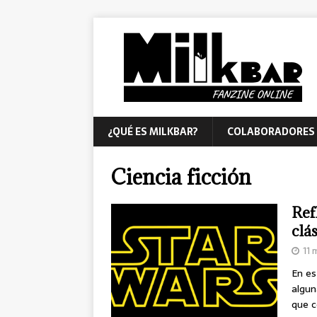
¿QUÉ ES MILKBAR?
COLABORADORES
Ciencia ficción
Ref
clá
11 
En es
algun
que c