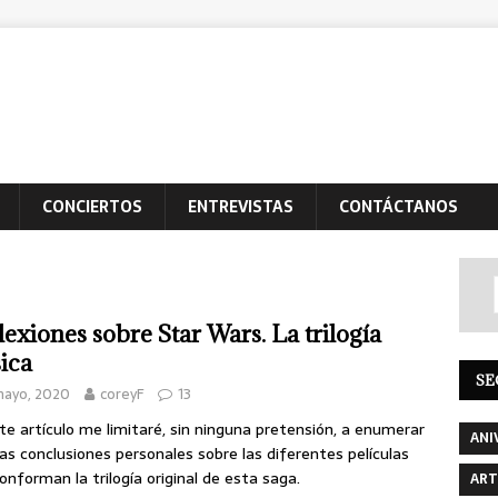
CONCIERTOS
ENTREVISTAS
CONTÁCTANOS
lexiones sobre Star Wars. La trilogía
sica
SE
mayo, 2020
coreyF
13
te artículo me limitaré, sin ninguna pretensión, a enumerar
ANI
as conclusiones personales sobre las diferentes películas
onforman la trilogía original de esta saga.
ART