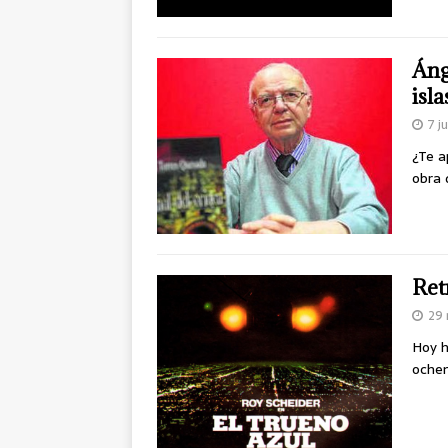
Áng
isla
7 j
¿Te a
obra 
Ret
29 
Hoy h
oche