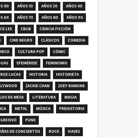
S 00
AÑOS 10
AÑOS 20
AÑOS 40
S 60
AÑOS 70
AÑOS 80
AÑOS 90
CE LEE
CBGB
CIENCIA FICCIÓN
E
CINE NEGRO
CLÁSICOS
COMEDIA
NICA
CULTURA POP
CÓMIC
OGAS
EFEMÉRIDE
FEMINISMO
RGE LUCAS
HISTORIA
HISTORIETA
LLYWOOD
JACKIE CHAN
JOEY RAMONE
GOS DE MESA
LITERATURA
MAGIA
NGA
METAL
MÚSICA
PREHISTORIA
GRESIVO
PUNK
EÑAS DE CONCIERTOS
ROCK
VIAJES