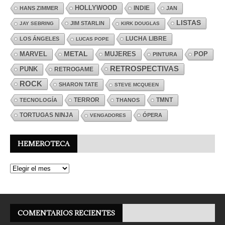
HOLLYWOOD
INDIE
HANS ZIMMER
JAN
LISTAS
JIM STARLIN
JAY SEBRING
KIRK DOUGLAS
LUCHA LIBRE
LOS ÁNGELES
LUCAS POPE
MARVEL
METAL
MUJERES
POP
PINTURA
RETROSPECTIVAS
PUNK
RETROGAME
ROCK
SHARON TATE
STEVE MCQUEEN
TERROR
TMNT
TECNOLOGÍA
THANOS
TORTUGAS NINJA
ÓPERA
VENGADORES
HEMEROTECA
COMENTARIOS RECIENTES