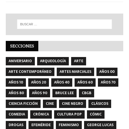
SECCIONES
ANIVERSARIO
ARQUEOLOGÍA
ARTE
ARTE CONTEMPORÁNEO
ARTES MARCIALES
AÑOS 00
AÑOS 10
AÑOS 20
AÑOS 40
AÑOS 60
AÑOS 70
AÑOS 80
AÑOS 90
BRUCE LEE
CBGB
CIENCIA FICCIÓN
CINE
CINE NEGRO
CLÁSICOS
COMEDIA
CRÓNICA
CULTURA POP
CÓMIC
DROGAS
EFEMÉRIDE
FEMINISMO
GEORGE LUCAS