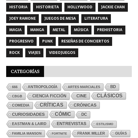
HISTORIA
HISTORIETA
HOLLYWOOD
JACKIE CHAN
JOEY RAMONE
JUEGOS DE MESA
LITERATURA
MAGIA
MANGA
METAL
MÚSICA
PREHISTORIA
PROGRESIVO
PUNK
RESEÑAS DE CONCIERTOS
ROCK
VIAJES
VIDEOJUEGOS
CATEGORÍAS
ANTROPOLOGÍA
BD
666
ARTES MARCIALES
CLÁSICOS
CINE
CIENCIA FICCIÓN
CBGB
CRÍTICAS
CRÓNICAS
COMEDIA
CÓMIC
CURIOSIDADES
DC
ENTREVISTAS
EASTMAN & LAIRD
ESTILISMO
FRANK MILLER
GUÍAS
FAMILIA MANSON
FORTNITE