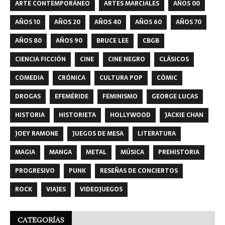
ARTE CONTEMPORÁNEO
ARTES MARCIALES
AÑOS 00
AÑOS 10
AÑOS 20
AÑOS 40
AÑOS 60
AÑOS 70
AÑOS 80
AÑOS 90
BRUCE LEE
CBGB
CIENCIA FICCIÓN
CINE
CINE NEGRO
CLÁSICOS
COMEDIA
CRÓNICA
CULTURA POP
CÓMIC
DROGAS
EFEMÉRIDE
FEMINISMO
GEORGE LUCAS
HISTORIA
HISTORIETA
HOLLYWOOD
JACKIE CHAN
JOEY RAMONE
JUEGOS DE MESA
LITERATURA
MAGIA
MANGA
METAL
MÚSICA
PREHISTORIA
PROGRESIVO
PUNK
RESEÑAS DE CONCIERTOS
ROCK
VIAJES
VIDEOJUEGOS
CATEGORÍAS