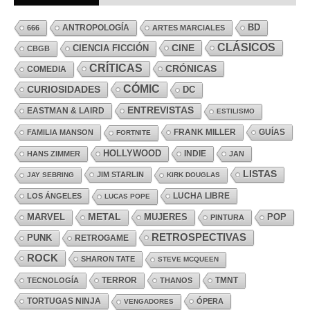
ANTROPOLOGÍA
BD
666
ARTES MARCIALES
CLÁSICOS
CINE
CIENCIA FICCIÓN
CBGB
CRÍTICAS
CRÓNICAS
COMEDIA
CÓMIC
CURIOSIDADES
DC
ENTREVISTAS
EASTMAN & LAIRD
ESTILISMO
FRANK MILLER
GUÍAS
FAMILIA MANSON
FORTNITE
HOLLYWOOD
INDIE
HANS ZIMMER
JAN
LISTAS
JIM STARLIN
JAY SEBRING
KIRK DOUGLAS
LUCHA LIBRE
LOS ÁNGELES
LUCAS POPE
MARVEL
METAL
MUJERES
POP
PINTURA
RETROSPECTIVAS
PUNK
RETROGAME
ROCK
SHARON TATE
STEVE MCQUEEN
TERROR
TMNT
TECNOLOGÍA
THANOS
TORTUGAS NINJA
ÓPERA
VENGADORES