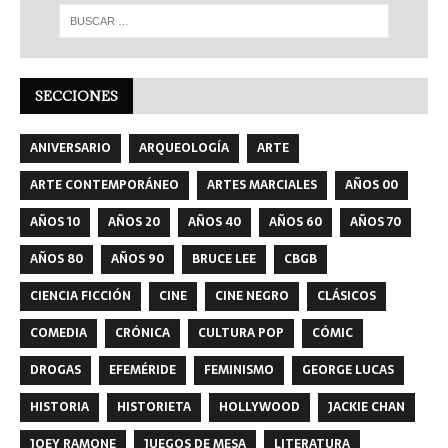
SECCIONES
ANIVERSARIO
ARQUEOLOGÍA
ARTE
ARTE CONTEMPORÁNEO
ARTES MARCIALES
AÑOS 00
AÑOS 10
AÑOS 20
AÑOS 40
AÑOS 60
AÑOS 70
AÑOS 80
AÑOS 90
BRUCE LEE
CBGB
CIENCIA FICCIÓN
CINE
CINE NEGRO
CLÁSICOS
COMEDIA
CRÓNICA
CULTURA POP
CÓMIC
DROGAS
EFEMÉRIDE
FEMINISMO
GEORGE LUCAS
HISTORIA
HISTORIETA
HOLLYWOOD
JACKIE CHAN
JOEY RAMONE
JUEGOS DE MESA
LITERATURA