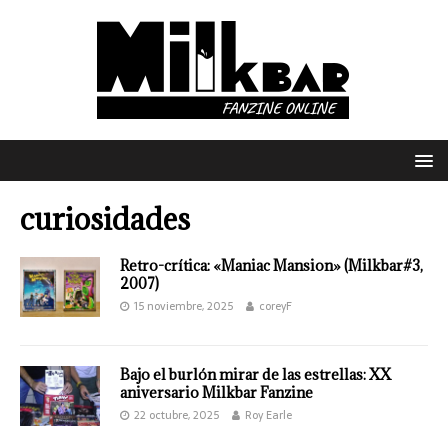
curiosidades
Retro-crítica: «Maniac Mansion» (Milkbar#3,
2007)
15 noviembre, 2025
coreyF
Bajo el burlón mirar de las estrellas: XX
aniversario Milkbar Fanzine
22 octubre, 2025
Roy Earle