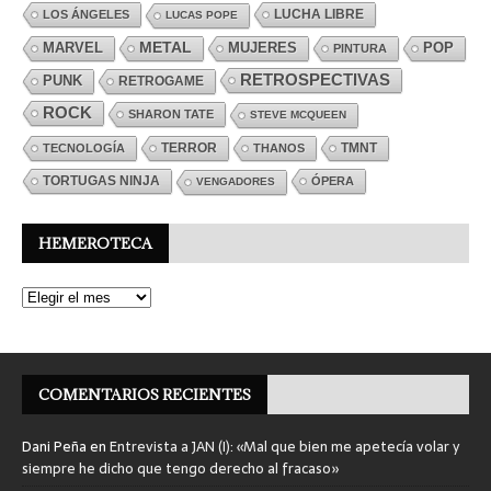
LUCHA LIBRE
LOS ÁNGELES
LUCAS POPE
MARVEL
METAL
MUJERES
POP
PINTURA
RETROSPECTIVAS
PUNK
RETROGAME
ROCK
SHARON TATE
STEVE MCQUEEN
TERROR
TMNT
TECNOLOGÍA
THANOS
TORTUGAS NINJA
ÓPERA
VENGADORES
HEMEROTECA
COMENTARIOS RECIENTES
Dani Peña
en
Entrevista a JAN (I): «Mal que bien me apetecía volar y
siempre he dicho que tengo derecho al fracaso»