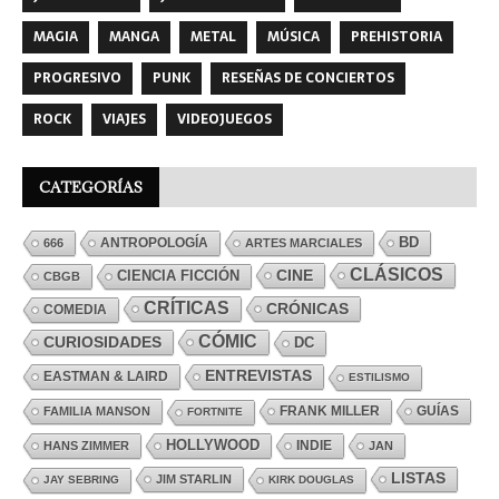
MAGIA
MANGA
METAL
MÚSICA
PREHISTORIA
PROGRESIVO
PUNK
RESEÑAS DE CONCIERTOS
ROCK
VIAJES
VIDEOJUEGOS
CATEGORÍAS
ANTROPOLOGÍA
BD
666
ARTES MARCIALES
CLÁSICOS
CINE
CIENCIA FICCIÓN
CBGB
CRÍTICAS
CRÓNICAS
COMEDIA
CÓMIC
CURIOSIDADES
DC
ENTREVISTAS
EASTMAN & LAIRD
ESTILISMO
FRANK MILLER
GUÍAS
FAMILIA MANSON
FORTNITE
HOLLYWOOD
INDIE
HANS ZIMMER
JAN
LISTAS
JIM STARLIN
JAY SEBRING
KIRK DOUGLAS