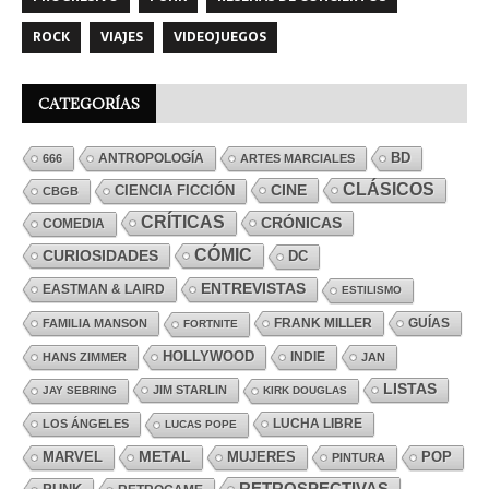
ROCK
VIAJES
VIDEOJUEGOS
CATEGORÍAS
ANTROPOLOGÍA
BD
666
ARTES MARCIALES
CLÁSICOS
CINE
CIENCIA FICCIÓN
CBGB
CRÍTICAS
CRÓNICAS
COMEDIA
CÓMIC
CURIOSIDADES
DC
ENTREVISTAS
EASTMAN & LAIRD
ESTILISMO
FRANK MILLER
GUÍAS
FAMILIA MANSON
FORTNITE
HOLLYWOOD
INDIE
HANS ZIMMER
JAN
LISTAS
JIM STARLIN
JAY SEBRING
KIRK DOUGLAS
LUCHA LIBRE
LOS ÁNGELES
LUCAS POPE
MARVEL
METAL
MUJERES
POP
PINTURA
RETROSPECTIVAS