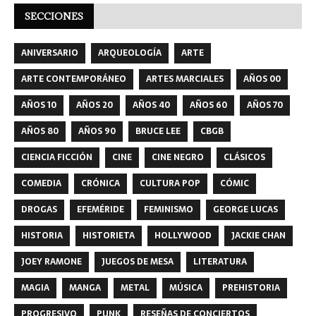
SECCIONES
ANIVERSARIO
ARQUEOLOGÍA
ARTE
ARTE CONTEMPORÁNEO
ARTES MARCIALES
AÑOS 00
AÑOS 10
AÑOS 20
AÑOS 40
AÑOS 60
AÑOS 70
AÑOS 80
AÑOS 90
BRUCE LEE
CBGB
CIENCIA FICCIÓN
CINE
CINE NEGRO
CLÁSICOS
COMEDIA
CRÓNICA
CULTURA POP
CÓMIC
DROGAS
EFEMÉRIDE
FEMINISMO
GEORGE LUCAS
HISTORIA
HISTORIETA
HOLLYWOOD
JACKIE CHAN
JOEY RAMONE
JUEGOS DE MESA
LITERATURA
MAGIA
MANGA
METAL
MÚSICA
PREHISTORIA
PROGRESIVO
PUNK
RESEÑAS DE CONCIERTOS