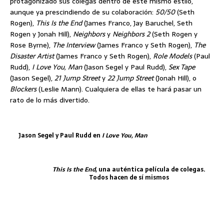
protagonizado sus colegas dentro de este mismo estilo,
aunque ya prescindiendo de su colaboración:
50/50
(Seth
Rogen),
This Is the End
(James Franco, Jay Baruchel, Seth
Rogen y Jonah Hill),
Neighbors
y
Neighbors 2
(Seth Rogen y
Rose Byrne),
The Interview
(James Franco y Seth Rogen),
The
Disaster Artist
(James Franco y Seth Rogen),
Role Models
(Paul
Rudd),
I Love You, Man
(Jason Segel y Paul Rudd),
Sex Tape
(Jason Segel),
21 Jump Street
y
22 Jump Street
(Jonah Hill), o
Blockers
(Leslie Mann). Cualquiera de ellas te hará pasar un
rato de lo más divertido.
Jason Segel y Paul Rudd en
I Love You, Man
This Is the End
, una auténtica película de colegas.
Todos hacen de sí mismos