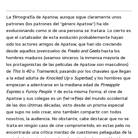
La filmografía de Apatow, aunque sigue claramente unos
patrones (los patrones del “género Apatow”) ha ido
evolucionando como si de una persona se tratara. Lo cierto es
que el catalizador de esta evolución probablemente hayan
sido los actores amigos de Apatow, que han ido creciendo
desde aquellos jovenzuelos de
Freaks and Geeks
hasta los
hombres maduros (seamos sinceros: la inmensa mayoría de
los protagonistas de las películas de Apatow son masculinos)
de
This Is 40
o
Trainwreck
, pasando por los chavales que llegan
a la edad adulta de
Knocked Up
o
Superbad
, y los hombres que
empiezan a adentrarse en la mediana edad de
Pineapple
Express
o
Funny People
. Y de esta misma forma, el cine de
Apatow y sus colegas es un fiel reflejo del mundo occidental
de las dos últimas décadas, visto desde un prisma especial
que supo no solo crear, sino también compartir con todos
nosotros, la audiencia. No obstante, cabe destacar que no se
trata en ningún caso de cine comprometido; en estas pelis no
encontrarás una crítica mordaz de cuestiones peliagudas de la