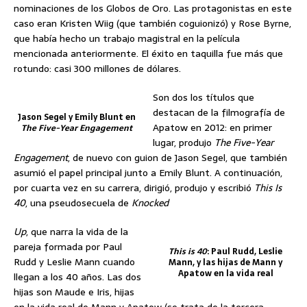
nominaciones de los Globos de Oro. Las protagonistas en este
caso eran Kristen Wiig (que también coguionizó) y Rose Byrne,
que había hecho un trabajo magistral en la película
mencionada anteriormente. El éxito en taquilla fue más que
rotundo: casi 300 millones de dólares.
Son dos los títulos que
destacan de la filmografía de
Jason Segel y Emily Blunt en
Apatow en 2012: en primer
The Five-Year Engagement
lugar, produjo
The Five-Year
Engagement
, de nuevo con guion de Jason Segel, que también
asumió el papel principal junto a Emily Blunt. A continuación,
por cuarta vez en su carrera, dirigió, produjo y escribió
This Is
40
, una pseudosecuela de
Knocked
Up
, que narra la vida de la
pareja formada por Paul
This is 40
: Paul Rudd, Leslie
Rudd y Leslie Mann cuando
Mann, y las hijas de Mann y
Apatow en la vida real
llegan a los 40 años. Las dos
hijas son Maude e Iris, hijas
en la vida real de Mann y Apatow (se trata de la tercera