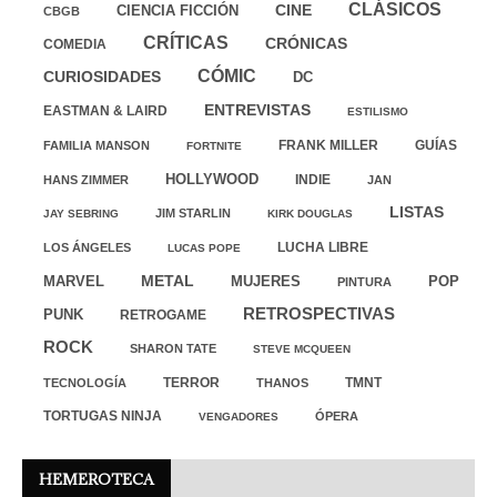
CLÁSICOS
CINE
CIENCIA FICCIÓN
CBGB
CRÍTICAS
CRÓNICAS
COMEDIA
CÓMIC
CURIOSIDADES
DC
ENTREVISTAS
EASTMAN & LAIRD
ESTILISMO
FRANK MILLER
GUÍAS
FAMILIA MANSON
FORTNITE
HOLLYWOOD
INDIE
HANS ZIMMER
JAN
LISTAS
JIM STARLIN
JAY SEBRING
KIRK DOUGLAS
LUCHA LIBRE
LOS ÁNGELES
LUCAS POPE
MARVEL
METAL
MUJERES
POP
PINTURA
RETROSPECTIVAS
PUNK
RETROGAME
ROCK
SHARON TATE
STEVE MCQUEEN
TERROR
TMNT
TECNOLOGÍA
THANOS
TORTUGAS NINJA
ÓPERA
VENGADORES
HEMEROTECA