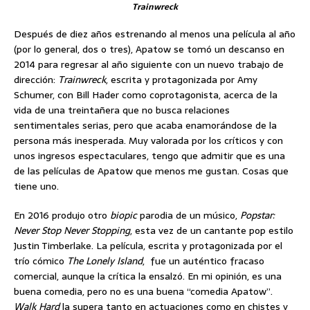
Trainwreck
Después de diez años estrenando al menos una película al año
(por lo general, dos o tres), Apatow se tomó un descanso en
2014 para regresar al año siguiente con un nuevo trabajo de
dirección:
Trainwreck
, escrita y protagonizada por Amy
Schumer, con Bill Hader como coprotagonista, acerca de la
vida de una treintañera que no busca relaciones
sentimentales serias, pero que acaba enamorándose de la
persona más inesperada. Muy valorada por los críticos y con
unos ingresos espectaculares, tengo que admitir que es una
de las películas de Apatow que menos me gustan. Cosas que
tiene uno.
En 2016 produjo otro
biopic
parodia de un músico,
Popstar:
Never Stop Never Stopping
, esta vez de un cantante pop estilo
Justin Timberlake. La película, escrita y protagonizada por el
trío cómico
The Lonely Island
, fue un auténtico fracaso
comercial, aunque la crítica la ensalzó. En mi opinión, es una
buena comedia, pero no es una buena “comedia Apatow”.
Walk Hard
la supera tanto en actuaciones como en chistes y