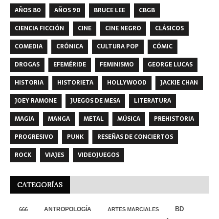
AÑOS 80
AÑOS 90
BRUCE LEE
CBGB
CIENCIA FICCIÓN
CINE
CINE NEGRO
CLÁSICOS
COMEDIA
CRÓNICA
CULTURA POP
CÓMIC
DROGAS
EFEMÉRIDE
FEMINISMO
GEORGE LUCAS
HISTORIA
HISTORIETA
HOLLYWOOD
JACKIE CHAN
JOEY RAMONE
JUEGOS DE MESA
LITERATURA
MAGIA
MANGA
METAL
MÚSICA
PREHISTORIA
PROGRESIVO
PUNK
RESEÑAS DE CONCIERTOS
ROCK
VIAJES
VIDEOJUEGOS
CATEGORÍAS
ANTROPOLOGÍA
BD
666
ARTES MARCIALES