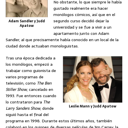
No obstante, lo que siempre le había
gustado realmente era hacer
monólogos cómicos, así que en el
segundo curso decidió dejar la
Adam Sandler y Judd
Apatow
universidad y se fue a vivir a un
apartamento junto con Adam
Sandler, al que precisamente había conocido en un local de la
ciudad donde actuaban monologuistas.
Tras una época dedicada a
los monólogos, empezó a
trabajar como guionista de
varios programas de
televisión, como
The Ben
Stiller Show
, cancelado en
1993. Fue entonces cuando
lo contrataron para
The
Leslie Mann y Judd Apatow
Larry Sanders Show
, donde
siguió hasta el final del
programa en 1998. Durante estos últimos años, también
colaboró en los guiones de diversas películas de Jim Carrey, la