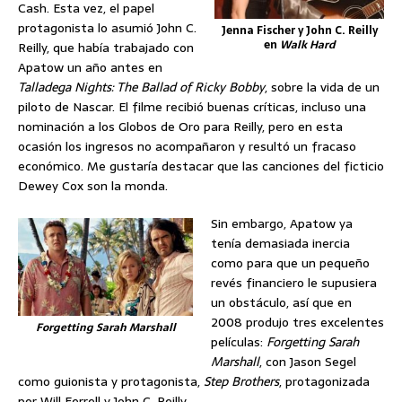
Cash. Esta vez, el papel
protagonista lo asumió John C.
Jenna Fischer y John C. Reilly
en
Walk Hard
Reilly, que había trabajado con
Apatow un año antes en
Talladega Nights: The Ballad of Ricky Bobby
, sobre la vida de un
piloto de Nascar. El filme recibió buenas críticas, incluso una
nominación a los Globos de Oro para Reilly, pero en esta
ocasión los ingresos no acompañaron y resultó un fracaso
económico. Me gustaría destacar que las canciones del ficticio
Dewey Cox son la monda.
Sin embargo, Apatow ya
tenía demasiada inercia
como para que un pequeño
revés financiero le supusiera
un obstáculo, así que en
2008 produjo tres excelentes
Forgetting Sarah Marshall
películas:
Forgetting Sarah
Marshall
, con Jason Segel
como guionista y protagonista,
Step Brothers
, protagonizada
por Will Ferrell y John C. Reilly,