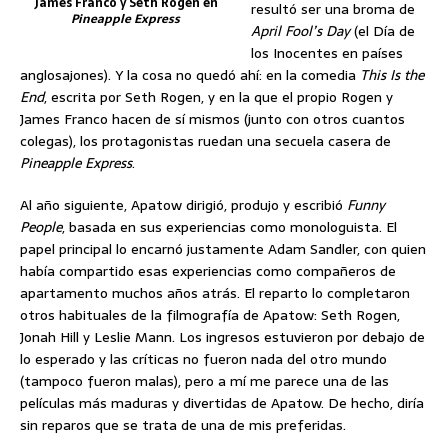
James Franco y Seth Rogen en
resultó ser una broma de
Pineapple Express
April Fool’s Day
(el Día de
los Inocentes en países
anglosajones). Y la cosa no quedó ahí: en la comedia
This Is the
End
, escrita por Seth Rogen, y en la que el propio Rogen y
James Franco hacen de sí mismos (junto con otros cuantos
colegas), los protagonistas ruedan una secuela casera de
Pineapple Express
.
Al año siguiente, Apatow dirigió, produjo y escribió
Funny
People
, basada en sus experiencias como monologuista. El
papel principal lo encarnó justamente Adam Sandler, con quien
había compartido esas experiencias como compañeros de
apartamento muchos años atrás. El reparto lo completaron
otros habituales de la filmografía de Apatow: Seth Rogen,
Jonah Hill y Leslie Mann. Los ingresos estuvieron por debajo de
lo esperado y las críticas no fueron nada del otro mundo
(tampoco fueron malas), pero a mí me parece una de las
películas más maduras y divertidas de Apatow. De hecho, diría
sin reparos que se trata de una de mis preferidas.