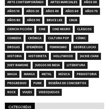
ARTE CONTEMPORÁNEO
ARTES MARCIALES
AÑOS 00
AÑOS 10
AÑOS 20
AÑOS 40
AÑOS 60
AÑOS 70
AÑOS 80
AÑOS 90
BRUCE LEE
CBGB
CIENCIA FICCIÓN
CINE
CINE NEGRO
CLÁSICOS
COMEDIA
CRÓNICA
CULTURA POP
CÓMIC
DROGAS
EFEMÉRIDE
FEMINISMO
GEORGE LUCAS
HISTORIA
HISTORIETA
HOLLYWOOD
JACKIE CHAN
JOEY RAMONE
JUEGOS DE MESA
LITERATURA
MAGIA
MANGA
METAL
MÚSICA
PREHISTORIA
PROGRESIVO
PUNK
RESEÑAS DE CONCIERTOS
ROCK
VIAJES
VIDEOJUEGOS
CATEGORÍAS