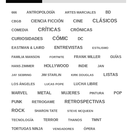
ANTROPOLOGÍA
BD
666
ARTES MARCIALES
CLÁSICOS
CINE
CIENCIA FICCIÓN
CBGB
CRÍTICAS
CRÓNICAS
COMEDIA
CÓMIC
CURIOSIDADES
DC
ENTREVISTAS
EASTMAN & LAIRD
ESTILISMO
FRANK MILLER
GUÍAS
FAMILIA MANSON
FORTNITE
HOLLYWOOD
INDIE
HANS ZIMMER
JAN
LISTAS
JIM STARLIN
JAY SEBRING
KIRK DOUGLAS
LUCHA LIBRE
LOS ÁNGELES
LUCAS POPE
MARVEL
METAL
MUJERES
POP
PINTURA
RETROSPECTIVAS
PUNK
RETROGAME
ROCK
SHARON TATE
STEVE MCQUEEN
TERROR
TMNT
TECNOLOGÍA
THANOS
TORTUGAS NINJA
ÓPERA
VENGADORES