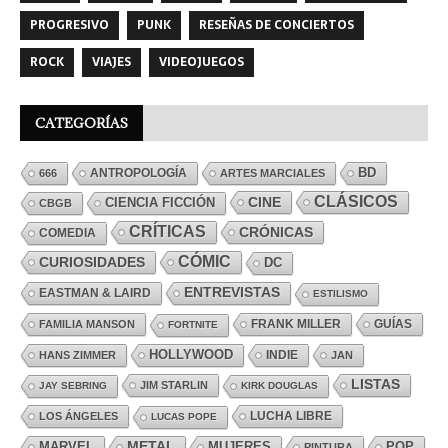
PROGRESIVO
PUNK
RESEÑAS DE CONCIERTOS
ROCK
VIAJES
VIDEOJUEGOS
CATEGORÍAS
ANTROPOLOGÍA
BD
666
ARTES MARCIALES
CLÁSICOS
CINE
CIENCIA FICCIÓN
CBGB
CRÍTICAS
CRÓNICAS
COMEDIA
CÓMIC
CURIOSIDADES
DC
ENTREVISTAS
EASTMAN & LAIRD
ESTILISMO
FRANK MILLER
GUÍAS
FAMILIA MANSON
FORTNITE
HOLLYWOOD
INDIE
HANS ZIMMER
JAN
LISTAS
JIM STARLIN
JAY SEBRING
KIRK DOUGLAS
LUCHA LIBRE
LOS ÁNGELES
LUCAS POPE
MARVEL
METAL
MUJERES
POP
PINTURA