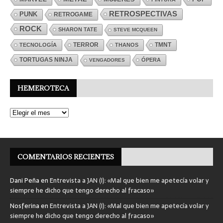
RETROSPECTIVAS
PUNK
RETROGAME
ROCK
SHARON TATE
STEVE MCQUEEN
TERROR
TMNT
TECNOLOGÍA
THANOS
TORTUGAS NINJA
ÓPERA
VENGADORES
HEMEROTECA
COMENTARIOS RECIENTES
Dani Peña
en
Entrevista a JAN (I): «Mal que bien me apetecía volar y
siempre he dicho que tengo derecho al fracaso»
Nosferina
en
Entrevista a JAN (I): «Mal que bien me apetecía volar y
siempre he dicho que tengo derecho al fracaso»