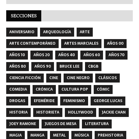
SECCIONES
ANIVERSARIO
ARQUEOLOGÍA
ARTE
ARTE CONTEMPORÁNEO
ARTES MARCIALES
AÑOS 00
AÑOS 10
AÑOS 20
AÑOS 40
AÑOS 60
AÑOS 70
AÑOS 80
AÑOS 90
BRUCE LEE
CBGB
CIENCIA FICCIÓN
CINE
CINE NEGRO
CLÁSICOS
COMEDIA
CRÓNICA
CULTURA POP
CÓMIC
DROGAS
EFEMÉRIDE
FEMINISMO
GEORGE LUCAS
HISTORIA
HISTORIETA
HOLLYWOOD
JACKIE CHAN
JOEY RAMONE
JUEGOS DE MESA
LITERATURA
MAGIA
MANGA
METAL
MÚSICA
PREHISTORIA