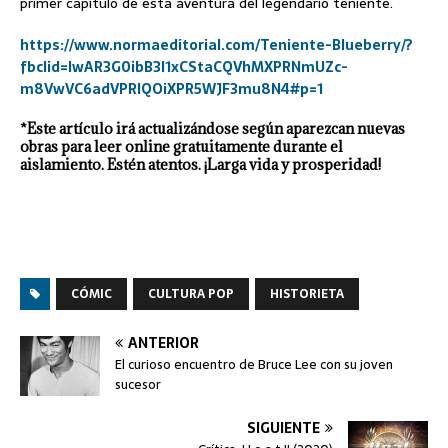
primer capítulo de esta aventura del legendario teniente.
https://www.normaeditorial.com/Teniente-Blueberry/?
fbclid=IwAR3G0ibB3I1xCStaCQVhMXPRNmUZc-
m8VwVC6adVPRIQOiXPR5WJF3mu8N4#p=1
*Este artículo irá actualizándose según aparezcan nuevas
obras para leer online gratuitamente durante el
aislamiento. Estén atentos. ¡Larga vida y prosperidad!
CÓMIC
CULTURA POP
HISTORIETA
ANTERIOR
El curioso encuentro de Bruce Lee con su joven
sucesor
SIGUIENTE