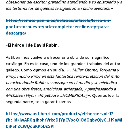
obsesiones del escritor granadino atendiendo a su epistolario y a
los testimonios de quienes le siguieron en dicha aventura.»
https://comics.panini.es/noticias/articolo/lorca-un-
poeta-en-nueva-york-completo-en-linea-y-para-
descarga/
-El héroe 1 de David Rubín:
Astiberri nos vuelve a ofrecer una obra de su magnífico
catálogo. En este caso, uno de los grandes trabajos del autor
gallego. Como dijimos en su día:
» …Miller, Otomo, Toriyama y
Kirby, mucho Kirby en esta fantástica reinterpretación del mito
heracleo donde Rubín se consagra en el medio y se reivindica
con una obra fresca, ambiciosa, arriesgada, y parafraseando a
Michaleen Flynn: «Impetuosa….HOMERICA»¡¡».
Querrás leer la
segunda parte, te lo garantizamos.
https://www.astiberri.com/products/el-heroe-vol-1?
fbclid=IwAR0g1hohrVrkoDfYpCVpoQ1OdOqbyQjyG_H9aMl
DjPShZCWQduKPbDsSPlI