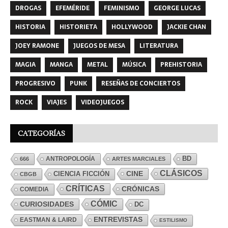
DROGAS
EFEMÉRIDE
FEMINISMO
GEORGE LUCAS
HISTORIA
HISTORIETA
HOLLYWOOD
JACKIE CHAN
JOEY RAMONE
JUEGOS DE MESA
LITERATURA
MAGIA
MANGA
METAL
MÚSICA
PREHISTORIA
PROGRESIVO
PUNK
RESEÑAS DE CONCIERTOS
ROCK
VIAJES
VIDEOJUEGOS
CATEGORÍAS
ANTROPOLOGÍA
BD
666
ARTES MARCIALES
CLÁSICOS
CINE
CIENCIA FICCIÓN
CBGB
CRÍTICAS
CRÓNICAS
COMEDIA
CÓMIC
CURIOSIDADES
DC
ENTREVISTAS
EASTMAN & LAIRD
ESTILISMO