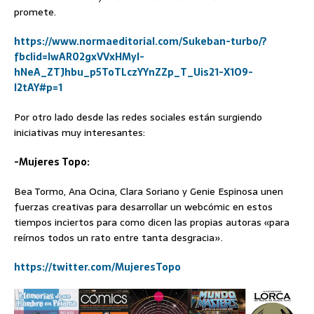
promete.
https://www.normaeditorial.com/Sukeban-turbo/?
fbclid=IwAR02gxVVxHMyI-
hNeA_ZTJhbu_p5ToTLczYYnZZp_T_Uis21-X1O9-
I2tAY#p=1
Por otro lado desde las redes sociales están surgiendo
iniciativas muy interesantes:
-Mujeres Topo:
Bea Tormo, Ana Ocina, Clara Soriano y Genie Espinosa unen
fuerzas creativas para desarrollar un webcómic en estos
tiempos inciertos para como dicen las propias autoras «para
reírnos todos un rato entre tanta desgracia».
https://twitter.com/MujeresTopo