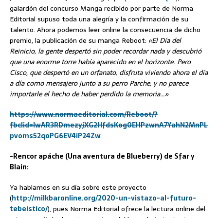
galardón del concurso Manga recibido por parte de Norma
Editorial supuso toda una alegría y la confirmación de su
talento. Ahora podemos leer online la consecuencia de dicho
premio, la publicación de su manga Reboot:
«El Día del
Reinicio, la gente despertó sin poder recordar nada y descubrió
que una enorme torre había aparecido en el horizonte. Pero
Cisco, que despertó en un orfanato, disfruta viviendo ahora el día
a día como mensajero junto a su perro Parche, y no parece
importarle el hecho de haber perdido la memoria…»
https://www.normaeditorial.com/Reboot/?
fbclid=IwAR3RDmezyjXG2HfdsKog0EHPzwnA7YahN2MnPL
pvoms52qoPG6EV4iP24Zw
-Rencor apáche (Una aventura de Blueberry) de Sfar y
Blain:
Ya hablamos en su día sobre este proyecto
(
http://milkbaronline.org/2020-un-vistazo-al-futuro-
tebeistico/
), pues Norma Editorial ofrece la lectura online del