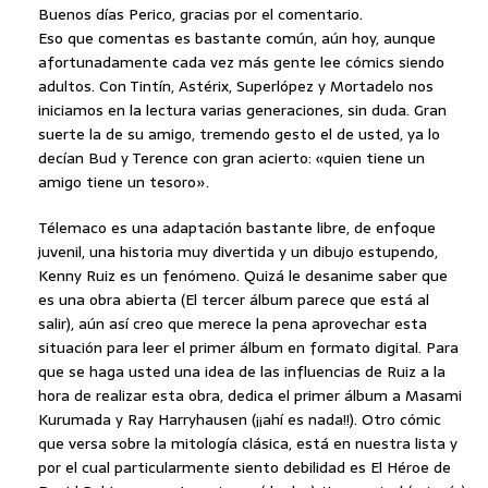
Buenos días Perico, gracias por el comentario.
Eso que comentas es bastante común, aún hoy, aunque
afortunadamente cada vez más gente lee cómics siendo
adultos. Con Tintín, Astérix, Superlópez y Mortadelo nos
iniciamos en la lectura varias generaciones, sin duda. Gran
suerte la de su amigo, tremendo gesto el de usted, ya lo
decían Bud y Terence con gran acierto: «quien tiene un
amigo tiene un tesoro».
Télemaco es una adaptación bastante libre, de enfoque
juvenil, una historia muy divertida y un dibujo estupendo,
Kenny Ruiz es un fenómeno. Quizá le desanime saber que
es una obra abierta (El tercer álbum parece que está al
salir), aún así creo que merece la pena aprovechar esta
situación para leer el primer álbum en formato digital. Para
que se haga usted una idea de las influencias de Ruiz a la
hora de realizar esta obra, dedica el primer álbum a Masami
Kurumada y Ray Harryhausen (¡¡ahí es nada!!). Otro cómic
que versa sobre la mitología clásica, está en nuestra lista y
por el cual particularmente siento debilidad es El Héroe de