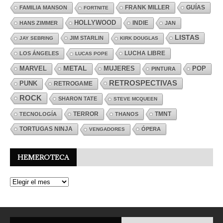
FRANK MILLER
GUÍAS
FAMILIA MANSON
FORTNITE
HOLLYWOOD
INDIE
HANS ZIMMER
JAN
LISTAS
JIM STARLIN
JAY SEBRING
KIRK DOUGLAS
LUCHA LIBRE
LOS ÁNGELES
LUCAS POPE
MARVEL
METAL
MUJERES
POP
PINTURA
RETROSPECTIVAS
PUNK
RETROGAME
ROCK
SHARON TATE
STEVE MCQUEEN
TERROR
TMNT
TECNOLOGÍA
THANOS
TORTUGAS NINJA
ÓPERA
VENGADORES
HEMEROTECA