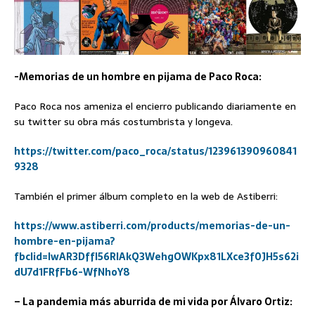
-Memorias de un hombre en pijama de Paco Roca:
Paco Roca nos ameniza el encierro publicando diariamente en
su twitter su obra más costumbrista y longeva.
https://twitter.com/paco_roca/status/123961390960841
9328
También el primer álbum completo en la web de Astiberri:
https://www.astiberri.com/products/memorias-de-un-
hombre-en-pijama?
fbclid=IwAR3DffI56RlAkQ3WehgOWKpx81LXce3f0JH5s62i
dU7d1FRfFb6-WfNhoY8
– La pandemia más aburrida de mi vida por Álvaro Ortiz: