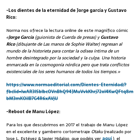
-Los dientes de la eternidad de Jorge garcía y Gustavo
Rico:
Norma nos ofrece la lectura online de este magnífico cómic
«
J
orge García
(guionista de Cuerda de presas) y
Gustavo
Rico
(dibujante de Las manos de Sophie Walter) regresan al
mundo de la historieta para contar la odisea íntima de un
hombre desintegrado por la sociedad y la culpa. Una historia
enmarcada en la cosmogonía nórdica pero que trata conflictos
existenciales de los seres humanos de todos los tiempos.»
https://www.normaeditorial.com/Dientes-Eternidad/?
fbclid=IwAR3lSbIbcOVnBhQ94JMuVvkKhrj72oI4KwQFtq8m
bM3mKOilB7G4R6xAVjU
-Reboot de Manu López:
Para los que descubrimos en 2017 el trabajo de Manu López
en el excelente y gamberro cortometraje
Otaku
(realizado por
Jose L. Estévez & Javier Hidalgo, que podéis ver
aquí
), el