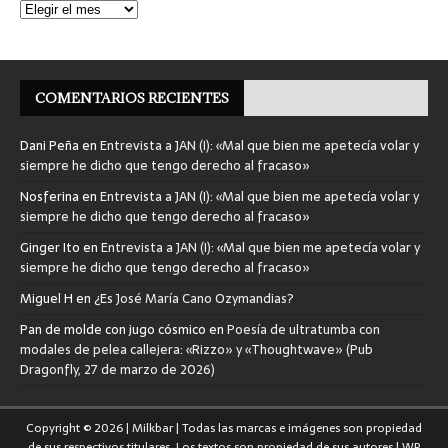
COMENTARIOS RECIENTES
Dani Peña
en
Entrevista a JAN (I): «Mal que bien me apetecía volar y
siempre he dicho que tengo derecho al fracaso»
Nosferina
en
Entrevista a JAN (I): «Mal que bien me apetecía volar y
siempre he dicho que tengo derecho al fracaso»
Ginger Ito
en
Entrevista a JAN (I): «Mal que bien me apetecía volar y
siempre he dicho que tengo derecho al fracaso»
Miguel H
en
¿Es José María Cano Ozymandias?
Pan de molde con jugo cósmico
en
Poesía de ultratumba con
modales de pelea callejera: «Rizzo» y «Thoughtwave» (Pub
Dragonfly, 27 de marzo de 2026)
Copyright © 2026 | Milkbar | Todas las marcas e imágenes son propiedad
de sus respectivos titulares. Los textos son propiedad de sus autores | WP