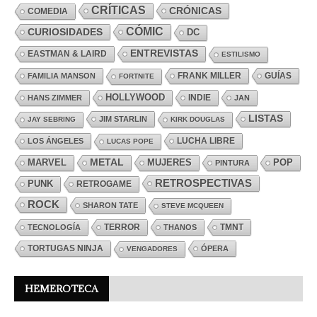
CRÍTICAS
CRÓNICAS
COMEDIA
CÓMIC
CURIOSIDADES
DC
ENTREVISTAS
EASTMAN & LAIRD
ESTILISMO
FRANK MILLER
GUÍAS
FAMILIA MANSON
FORTNITE
HOLLYWOOD
INDIE
HANS ZIMMER
JAN
LISTAS
JIM STARLIN
JAY SEBRING
KIRK DOUGLAS
LUCHA LIBRE
LOS ÁNGELES
LUCAS POPE
MARVEL
METAL
MUJERES
POP
PINTURA
RETROSPECTIVAS
PUNK
RETROGAME
ROCK
SHARON TATE
STEVE MCQUEEN
TERROR
TMNT
TECNOLOGÍA
THANOS
TORTUGAS NINJA
ÓPERA
VENGADORES
HEMEROTECA