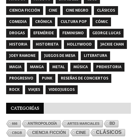
CIENCIA FICCIÓN
CINE
CINE NEGRO
CLÁSICOS
COMEDIA
CRÓNICA
CULTURA POP
CÓMIC
DROGAS
EFEMÉRIDE
FEMINISMO
GEORGE LUCAS
HISTORIA
HISTORIETA
HOLLYWOOD
JACKIE CHAN
JOEY RAMONE
JUEGOS DE MESA
LITERATURA
MAGIA
MANGA
METAL
MÚSICA
PREHISTORIA
PROGRESIVO
PUNK
RESEÑAS DE CONCIERTOS
ROCK
VIAJES
VIDEOJUEGOS
CATEGORÍAS
ANTROPOLOGÍA
BD
666
ARTES MARCIALES
CLÁSICOS
CINE
CIENCIA FICCIÓN
CBGB