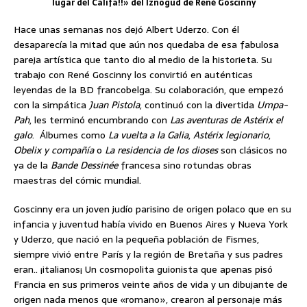
lugar del Califa!!» del Iznogud de René Goscinny
Hace unas semanas nos dejó Albert Uderzo. Con él
desaparecía la mitad que aún nos quedaba de esa fabulosa
pareja artística que tanto dio al medio de la historieta. Su
trabajo con René Goscinny los convirtió en auténticas
leyendas de la BD francobelga. Su colaboración, que empezó
con la simpática
Juan Pistola
, continuó con la divertida
Umpa-
Pah
, les terminó encumbrando con
Las aventuras de Astérix el
galo
. Álbumes como
La vuelta a la Galia
,
Astérix legionario
,
Obelix y compañía
o
La residencia de los dioses
son clásicos no
ya de la
Bande Dessinée
francesa sino rotundas obras
maestras del cómic mundial.
Goscinny era un joven judío parisino de origen polaco que en su
infancia y juventud había vivido en Buenos Aires y Nueva York
y Uderzo, que nació en la pequeña población de Fismes,
siempre vivió entre París y la región de Bretaña y sus padres
eran.. ¡italianos¡ Un cosmopolita guionista que apenas pisó
Francia en sus primeros veinte años de vida y un dibujante de
origen nada menos que «romano», crearon al personaje más