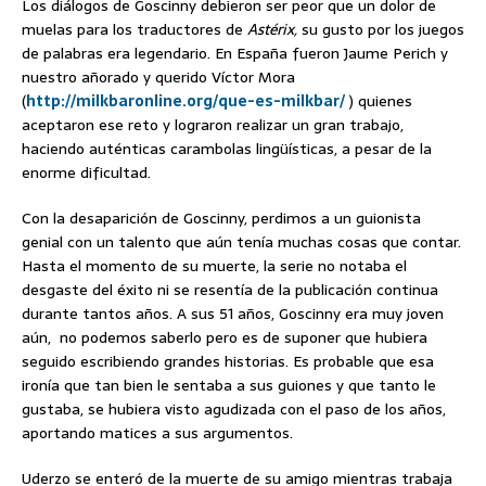
Los diálogos de Goscinny debieron ser peor que un dolor de
muelas para los traductores de
Astérix,
su gusto por los juegos
de palabras era legendario. En España fueron Jaume Perich y
nuestro añorado y querido Víctor Mora
(
http://milkbaronline.org/que-es-milkbar/
) quienes
aceptaron ese reto y lograron realizar un gran trabajo,
haciendo auténticas carambolas lingüísticas, a pesar de la
enorme dificultad.
Con la desaparición de Goscinny, perdimos a un guionista
genial con un talento que aún tenía muchas cosas que contar.
Hasta el momento de su muerte, la serie no notaba el
desgaste del éxito ni se resentía de la publicación continua
durante tantos años. A sus 51 años, Goscinny era muy joven
aún, no podemos saberlo pero es de suponer que hubiera
seguido escribiendo grandes historias. Es probable que esa
ironía que tan bien le sentaba a sus guiones y que tanto le
gustaba, se hubiera visto agudizada con el paso de los años,
aportando matices a sus argumentos.
Uderzo se enteró de la muerte de su amigo mientras trabaja