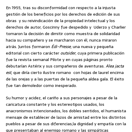
En 1955, tras su disconformidad con respecto a la injusta
gestión de los beneficios por los derechos de edición de sus
obras y su reivindicación de la propiedad intelectual y los
derechos de autor, Goscinny fue despedido y Uderzo y Charlier
tomaron la decisión de dimitir como muestra de solidaridad
hacia su compañero y se marcharon con él, nunca miraron
atrás. Juntos formaron
Édi-Presse
, una nueva y pequeña
editorial con cierto carácter
outsider
, cuya primera publicación
fue la revista semanal Pilote y en cuyas páginas pronto
debutarían Astérix y sus compañeros de aventuras.
Alea jacta
est
, que diría cierto ilustre romano con hojas de laurel encima
de las orejas y a las puertas de la pequeña aldea gala. El éxito
fue tan demoledor como inesperado.
Su humor y acidez, el cariño a sus personajes a pesar de la
caricatura constante y los estereotipos usados, los
anacronismos intencionados, los dobles sentidos, el humanista
mensaje de establecer de lazos de amistad entre los distintos
pueblos a pesar de sus diferencias,la dignidad y empatía con la
que presentaban al enemigo romano y las simpáticas