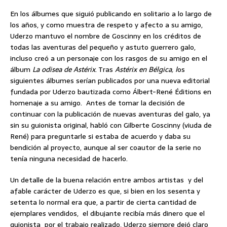
En los álbumes que siguió publicando en solitario a lo largo de
los años, y como muestra de respeto y afecto a su amigo,
Uderzo mantuvo el nombre de Goscinny en los créditos de
todas las aventuras del pequeño y astuto guerrero galo,
incluso creó a un personaje con los rasgos de su amigo en el
álbum
La odisea de Astérix
. Tras
Astérix en Bélgica, l
os
siguientes álbumes serían publicados por una nueva editorial
fundada por Uderzo bautizada como Álbert-René Éditions en
homenaje a su amigo. Antes de tomar la decisión de
continuar con la publicación de nuevas aventuras del galo, ya
sin su guionista original, habló con Gilberte Goscinny (viuda de
René) para preguntarle si estaba de acuerdo y daba su
bendición al proyecto, aunque al ser coautor de la serie no
tenía ninguna necesidad de hacerlo.
Un detalle de la buena relación entre ambos artistas y del
afable carácter de Uderzo es que, si bien en los sesenta y
setenta lo normal era que, a partir de cierta cantidad de
ejemplares vendidos, el dibujante recibía más dinero que el
guionista por el trabajo realizado, Uderzo siempre dejó claro